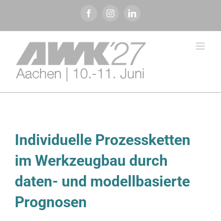
Zum
Facebook
Instagram
LinkedIn
Inhalt
springen
Individuelle Prozessketten
im Werkzeugbau durch
daten- und modellbasierte
Prognosen