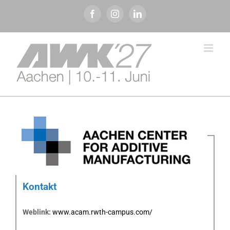
Zum
Facebook
Instagram
LinkedIn
Inhalt
springen
Kontakt
Weblink:
www.acam.rwth-campus.com/