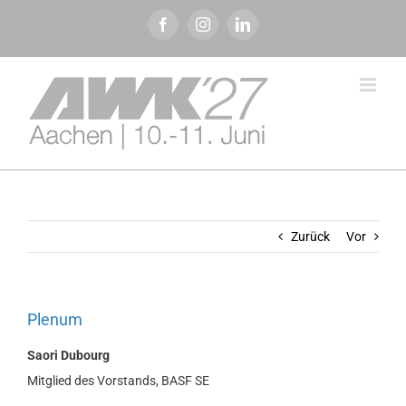
Zum
Facebook
Instagram
LinkedIn
Inhalt
springen
Zurück
Vor
Plenum
Saori Dubourg
Mitglied des Vorstands, BASF SE