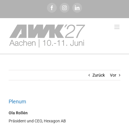
Zum
Facebook
Instagram
LinkedIn
Inhalt
springen
Zurück
Vor
Plenum
Ola Rollén
Präsident und CEO, Hexagon AB